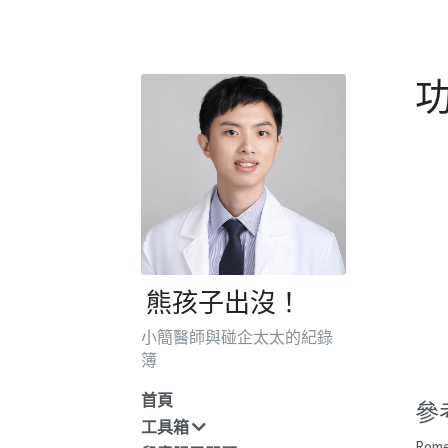
功
 熊孩子出沒！
小簡醫師與碰企太太的紀錄
簿
首頁
參
工具箱
Rome 