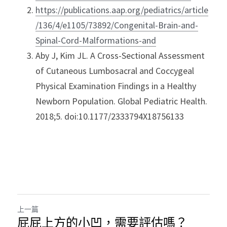
https://publications.aap.org/pediatrics/article
/136/4/e1105/73892/Congenital-Brain-and-
Spinal-Cord-Malformations-and
Aby J, Kim JL. A Cross-Sectional Assessment 
of Cutaneous Lumbosacral and Coccygeal 
Physical Examination Findings in a Healthy 
Newborn Population. Global Pediatric Health. 
2018;5. doi:10.1177/2333794X18756133
上一篇
屁屁上方的小凹，需要評估嗎？