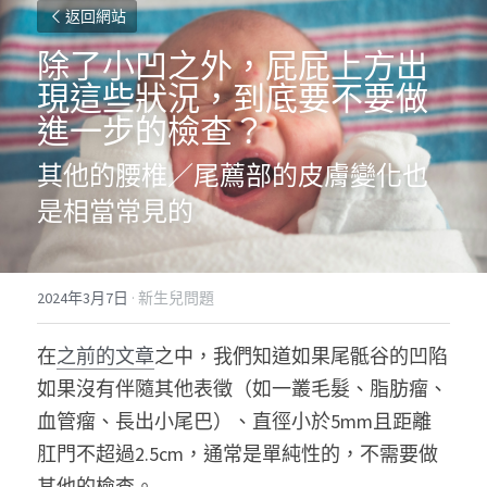
返回網站
除了小凹之外，屁屁上方出
現這些狀況，到底要不要做
進一步的檢查？
其他的腰椎／尾薦部的皮膚變化也
是相當常見的
2024年3月7日
·
新生兒問題
在
之前的文章
之中，我們知道如果尾骶谷的凹陷
如果沒有伴隨其他表徵（如一叢毛髮、脂肪瘤、
血管瘤、長出小尾巴）、直徑小於5mm且距離
肛門不超過2.5cm，通常是單純性的，不需要做
其他的檢查。