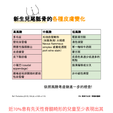
近70%患有先天性脊髓畸形的兒童至少表現出其