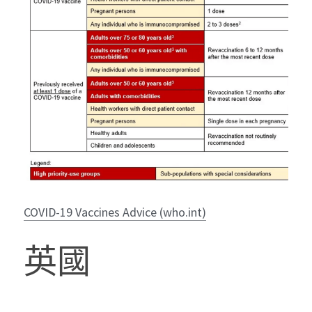
COVID-19 Vaccines Advice (who.int)
英國