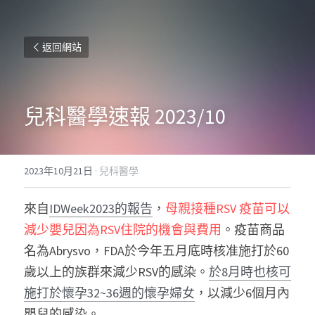
返回網站
兒科醫學速報 2023/10
2023年10月21日
·
兒科醫學
來自
IDWeek2023的報告
，
母親接種RSV 疫苗可以
減少嬰兒因為RSV住院的機會與費用
。疫苗商品
名為Abrysvo，FDA於今年五月底時核准施打於60
歲以上的族群來減少RSV的感染。
於8月時也核可
施打於懷孕32~36週的懷孕婦女
，以減少6個月內
嬰兒的感染。