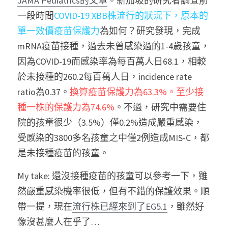
JAMA Pediatrics的文章
。新加坡的研究者調查前
一段時間
COVID-19 XBB株流行的狀況下，原本的
單一效價疫苗保護力
為如何？研究發現，完成
mRNA疫苗接種，過去未曾感染過的1-4歲孩童，
因為COVID-19而感染率為每百萬人日68.1，相較
於未接種的260.2每百萬人日，incidence rate 
ratio為0.37。
換算疫苗保護力為63.3%。至少接
種一株的保護力為74.6%
。不過，研究中需要住
院的孩童很少（3.5%）僅0.2%造成嚴重感染，
受感染的3800多名孩童之中僅2例造成MIS-C，都
是未接種疫苗的孩童。
My take: 還沒接種疫苗的孩童可以參考一下，雖
然嚴重感染機率很低，但有不錯的保護效果。順
帶一提，現在
流行株已經來到了EG5.1
，雖然好
像沒甚麼人在乎了…